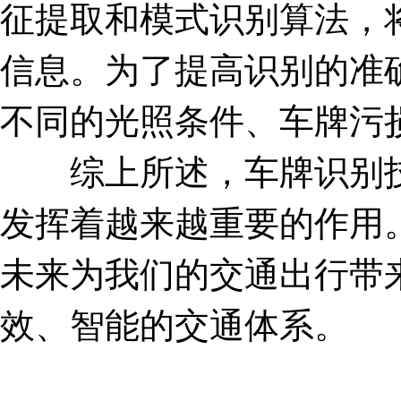
征提取和模式识别算法，
信息。为了提高识别的准
不同的光照条件、车牌污
综上所述，车牌识别技
发挥着越来越重要的作用
未来为我们的交通出行带
效、智能的交通体系。