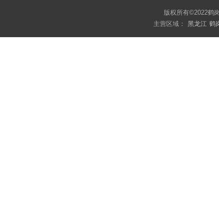
版权所有©2022
主营区域：
黑龙江
鹤